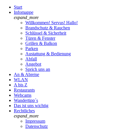
Start
Infomappe
expand_more
Willkommen! Servus! Hallo!
Brandschutz & Rauchen
Schlüssel & Sicherheit
Türen & Fenster
Grillen & Balkon
Parken
Austattung & Bedienung
Abfall
Angebot
Sprich uns an
An & Abreise
WLAN
A bis Z
Restaurants
Webcams
Wandertipp´s
Das ist uns wichtig
Rechtliches
expand_more
Impressum
Datenschutz