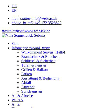
DE
EN
mail_outline
info@websax.de
phone_in_talk
+49 172 3528622
travel_explore
www.websax.de
Start
Infomappe
expand_more
Willkommen! Servus! Hallo!
Brandschutz & Rauchen
Schlüssel & Sicherheit
Türen & Fenster
Grillen & Balkon
Parken
Austattung & Bedienung
Abfall
Angebot
Sprich uns an
An & Abreise
WLAN
A - Z