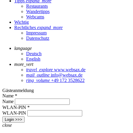
Tipps
expand_more
Restaurants
Wandertipps
Webcams
Wichtig
Rechtliches
expand_more
Impressum
Datenschutz
language
Deutsch
English
more_vert
travel_explore
www.websax.de
mail_outline
info@websax.de
ring_volume
+49 172 3528622
Gästeanmeldung
Name
*
Name
WLAN-PIN
*
WLAN-PIN
Login >>>
close